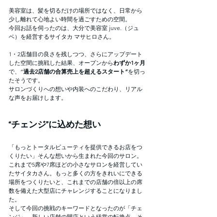
美容室は、髪を切るだけの場所ではなく、日常から
少し離れて心地よい時間を過ごすための空間。
今回お話を伺ったのは、大分で美容室 juve.（ジュ
ベ）を経営するサイタカ マサヒロさん。
1・2店舗目の良さを残しつつ、さらにアップデート
した空間に挑戦した結果、オープンから
わずか1ヶ月
で、”
過去2店舗の合算売上を超えるスタート”
を切っ
たそうです。
サロンづくりへの想いや内装へのこだわり、リアル
な声をお届けします。
“チェンジ”に込めた想い
「もっとトータルビューティを提供できるお店をつ
くりたい」そんな想いから生まれた今回のサロン。
これまで5席や7席ほどの小さなサロンを経営してい
たサイタカさん。もっと多くの方をきれいにできる
場所をつくりたいと、これまでの店舗の倍以上の席
数を備えた大型店にチャレンジすることになりまし
た。
そして今回の挑戦のキーワードとなったのが「チェ
ンジ」。新しい店舗の開店という経営の転換点、そ