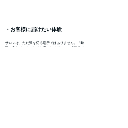
・お客様に届けたい体験
サロンは、ただ髪を切る場所ではありません。「時
間を忘れて、ゆったりと過ごしてほしい」「日常で
は味わえない感動を届けたい」
そんな想いから生まれた特別な空間です。
~ 担当デザイナー Matsu ~
1・2号店は、サイタカさんの美容師としての出発点
でもあり、たくさんの想いが詰まった場所だと感じ
ました。だからこそ新店舗では「想いをつなぐ」こ
とを大切にし、1号店と同じ白を基調にしたデザイン
に仕上げました。＆crew.の商品は、過剰に飾り立て
ていない、素直さが魅力だと思っています。今回の
内装にも自然に溶け込み、空間全体ととてもよく調
和しました。